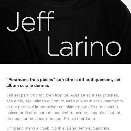
“Posthume trois pièces” son titre le dit pudiquement, cet
album sera le dernier.
Jeff est parti trop tôt, bien trop tôt. Alors se sont ses proches,
ses amis, ses intimes qui ont œuvrés aux derniers ajustements
et ont permis d’immortaliser cet ultime opus afin que chacun
puisse profiter encore de son timbre unique, capable d’autant
de douceur mélancolique que d’ironie mordante.
Un grand merci à : Seb, Sophie, Léna, Ambre, Sandrine,